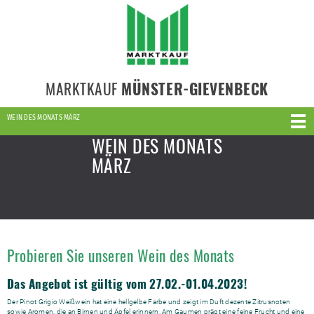
MARKTKAUF
MÜNSTER-GIEVENBECK
WEIN DES MONATS MÄRZ
WEIN DES MONATS
MÄRZ
Probieren Sie unseren Wein des Monats
Das Angebot ist gültig vom 27.02.-01.04.2023!
Der Pinot Grigio Weißwein hat eine hellgelbe Farbe und zeigt im Duft dezente Zitrusnoten
sowie Aromen, die an Birnen und Äpfel erinnern. Am Gaumen prägt eine feine Frucht und eine