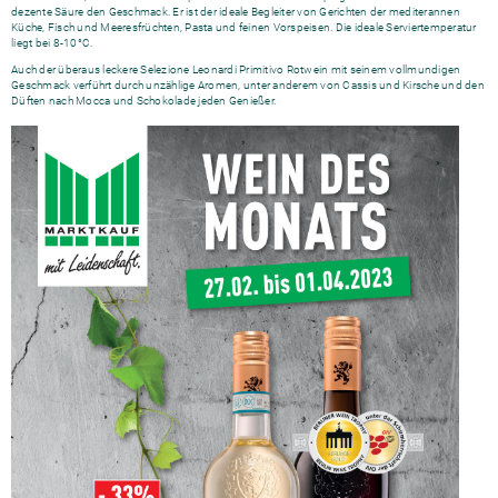
dezente Säure den Geschmack. Er ist der ideale Begleiter von Gerichten der mediterannen
Küche, Fisch und Meeresfrüchten, Pasta und feinen Vorspeisen. Die ideale Serviertemperatur
liegt bei 8-10°C.
Auch der überaus leckere Selezione Leonardi Primitivo Rotwein mit seinem vollmundigen
Geschmack verführt durch unzählige Aromen, unter anderem von Cassis und Kirsche und den
Düften nach Mocca und Schokolade jeden Genießer.