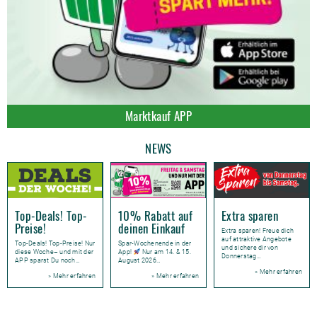
Marktkauf APP
NEWS
Top-Deals! Top-
10% Rabatt auf
Extra sparen
Preise!
deinen Einkauf
Extra sparen! Freue dich
auf attraktive Angebote
Top-Deals! Top-Preise! Nur
Spar-Wochenende in der
und sichere dir von
diese Woche– und mit der
App!
Nur am 14. & 15.
Donnerstag…
APP sparst Du noch…
August 2026…
» Mehr erfahren
» Mehr erfahren
» Mehr erfahren