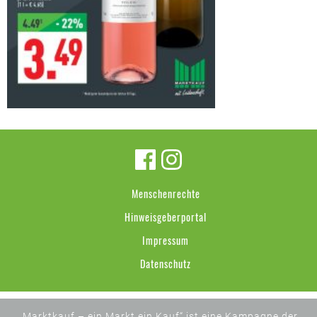
Menschenrechte
Hinweisgeberportal
Impressum
Datenschutz
„Marktkauf – ein Markt ein Kauf“ ist eine Kampagne der