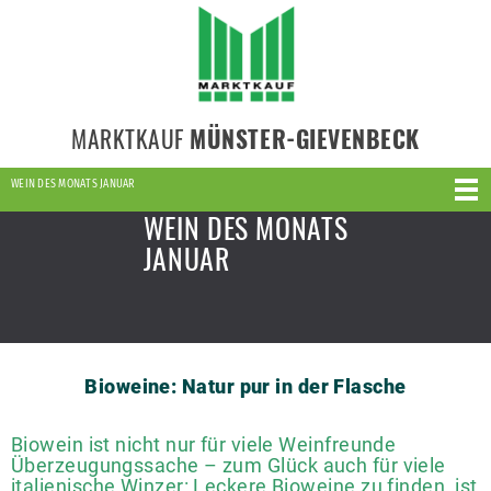
MARKTKAUF
MÜNSTER-GIEVENBECK
WEIN DES MONATS JANUAR
WEIN DES MONATS
JANUAR
Bioweine: Natur pur in der Flasche
Biowein ist nicht nur für viele Weinfreunde
Überzeugungssache – zum Glück auch für viele
italienische Winzer: Leckere Bioweine zu finden, ist