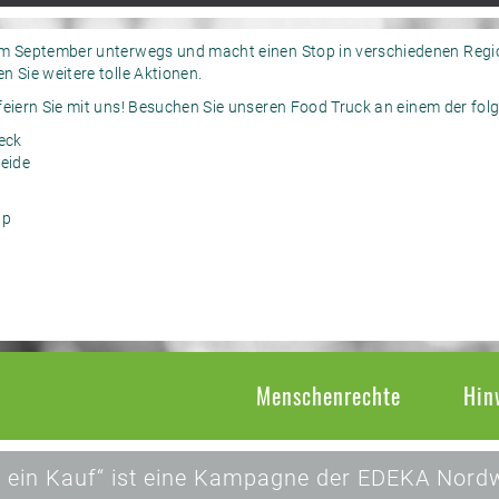
im September unterwegs und macht einen Stop in verschiedenen Regi
 Sie weitere tolle Aktionen.
feiern Sie mit uns! Besuchen Sie unseren Food Truck an einem der fol
eck
eide
up
Menschenrechte
Hin
 ein Kauf“ ist eine Kampagne der EDEKA Nordw