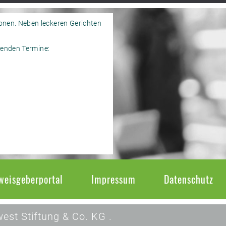
onen. Neben leckeren Gerichten
genden Termine:
weisgeberportal
Impressum
Datenschutz
est Stiftung & Co. KG .