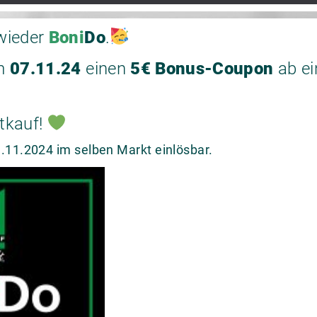
wieder
Boni
Do
.
m
07.11.24
einen
5€ Bonus-Coupon
ab ei
tkauf!
.11.2024 im selben Markt einlösbar.