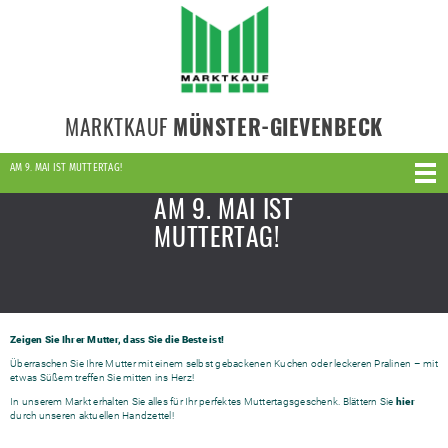
MARKTKAUF
MÜNSTER-GIEVENBECK
AM 9. MAI IST MUTTERTAG!
AM 9. MAI IST
MUTTERTAG!
Zeigen Sie Ihrer Mutter, dass Sie die Beste ist!
Überraschen Sie Ihre Mutter mit einem selbst gebackenen Kuchen oder leckeren Pralinen – mit
etwas Süßem treffen Sie mitten ins Herz!
In unserem Markt erhalten Sie alles für Ihr perfektes Muttertagsgeschenk. Blättern Sie
hier
durch unseren aktuellen Handzettel!