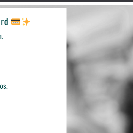
ard
n.
os.